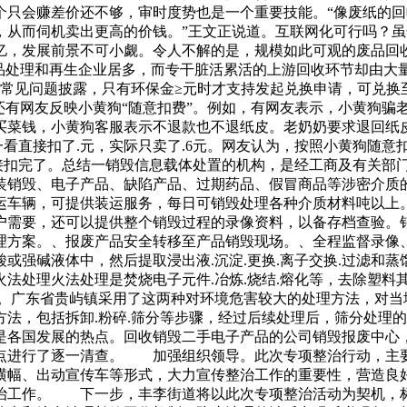
个只会赚差价还不够，审时度势也是一个重要技能。“像废纸的
从而伺机卖出更高的价钱。”王文正说道。互联网化可行吗？虽
亿，发展前景不可小觑。令人不解的是，规模如此可观的废品回
品处理和再生企业居多，而专干脏活累活的上游回收环节却由大
心-常见问题披露，只有环保金≥元时才支持发起兑换申请，可兑
还有网友反映小黄狗“随意扣费”。例如，有网友表示，小黄狗骗
菜钱，小黄狗客服表示不退款也不退纸皮。老奶奶要求退回纸皮
一看直接扣了.元，实际只卖了.6元。网友认为，按照小黄狗随
直接扣完了。总结一销毁信息载体处置的机构，是经工商及有关部
服装销毁、电子产品、缺陷产品、过期药品、假冒商品等涉密介质
运车辆，可提供装运服务，每日可销毁处理各种介质材料吨以上
户需要，还可以提供整个销毁过程的录像资料，以备存档查验。
理方案。、报废产品安全转移至产品销毁现场。、全程监督录像
或强碱液体中，然后提取浸出液.沉淀.更换.离子交换.过滤和
法处理火法处理是焚烧电子元件.冶炼.烧结.熔化等，去除塑料
广。广东省贵屿镇采用了这两种对环境危害较大的处理方法，对当
法，包括拆卸.粉碎.筛分等步骤，经过后续处理后，筛分处理的
是各国发展的热点。回收销毁二手电子产品的公司销毁报废中心
点进行了逐一清查。 加强组织领导。此次专项整治行动，主
幅、出动宣传车等形式，大力宣传整治工作的重要性，营造良
治工作。 下一步，丰李街道将以此次专项整治活动为契机，