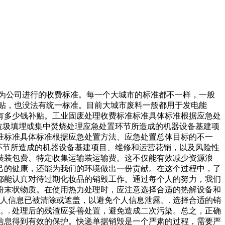
里为公司进行的收费标准。每一个大城市的标准都不一样，一般
贴，也没法有统一标准。目前大城市废料一般都用于发电能
有多少钱补贴。工业固废处理收费标准标准具体标准根据应急处
数垃圾填埋或集中焚烧处理应急处置环节所造成的机器设备基建项
准标准具体标准根据应急处置方法、应急处置总体目标的不一
置环节所造成的机器设备基建项目、维修和运营花销，以及风险性
裝装包费、特定收集运输装运输费。这不仅能有效减少资源浪
己的健康，还能为我们的环境做出一份贡献。在这个过程中，了
都能认真对待过期化妆品的销毁工作。通过每个人的努力，我们
粉末状物质。在使用热力处理时，应注意选择合适的热解设备和
人信息已被清除或遮盖，以避免个人信息泄露。. 选择合适的销
。. 处理后的残渣应妥善处置，避免造成二次污染。总之，正确
信息得到有效的保护。快递单据销毁是一个严肃的过程，需要严