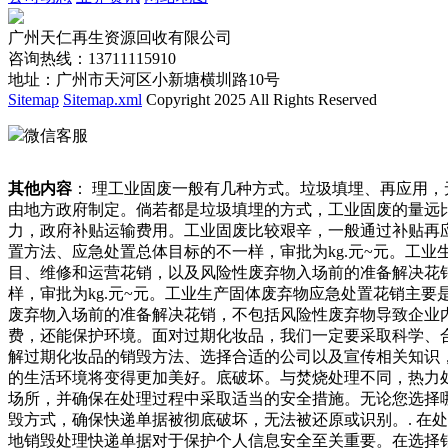
广州天仁再生资源回收有限公司
咨询热线：13711115910
地址：广州市天河区小新塘横圳路10号
Sitemap
Sitemap.xml
Copyright 2025 All Rights Reserved
微信客服
其他内容
： 理工业固废一般有几种方式。垃圾填埋、再应用
由地方政府制定。倘若都是垃圾填埋的方式，工业固废的量远
力，政府补贴运输费用。工业固废比较艰辛，一般通过补贴再
置方法、应急处置总体目标的不一样，审批为kg.元~元。工
目、维修和运营花销，以及风险性废弃物入场前的准备解决花
样，审批为kg.元~元。工业生产固体废弃物应急处置花销主
废弃物入场前的准备解决花销，不包括风险性废弃物导致企业
费，还能保护环境。面对过期化妆品，我们一定要采取科学、
解过期化妆品的销毁方法、选择合适的公司以及宣传相关知识
的生活环境将变得更加美好。底破坏。与焚烧处理不同，热力
场所，并确保在处理过程中采取适当的安全措施。无论您选择哪
毁方式，确保快递单据被彻底破坏，无法被还原或识别。. 在
地销毁处理快递单据对于保护个人信息安全至关重要。在选择