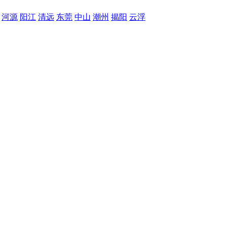
河源
阳江
清远
东莞
中山
潮州
揭阳
云浮