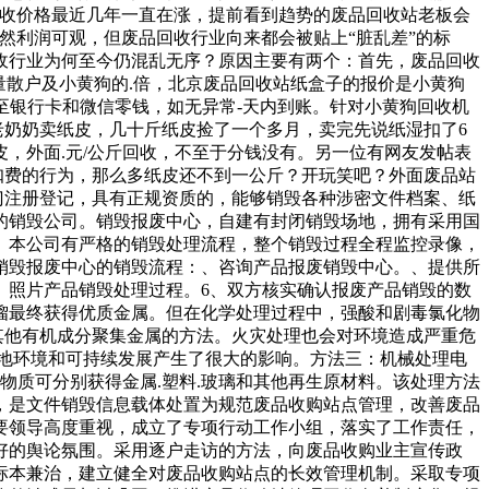
回收价格最近几年一直在涨，提前看到趋势的废品回收站老板会
然利润可观，但废品回收行业向来都会被贴上“脏乱差”的标
收行业为何至今仍混乱无序？原因主要有两个：首先，废品回收
量散户及小黄狗的.倍，北京废品回收站纸盒子的报价是小黄狗
换至银行卡和微信零钱，如无异常-天内到账。针对小黄狗回收机
老奶奶卖纸皮，几十斤纸皮捡了一个多月，卖完先说纸湿扣了6
，外面.元/公斤回收，不至于分钱没有。另一位有网友发帖表
意扣费的行为，那么多纸皮还不到一公斤？开玩笑吧？外面废品站
门注册登记，具有正规资质的，能够销毁各种涉密文件档案、纸
的销毁公司。销毁报废中心，自建有封闭销毁场地，拥有采用国
。本公司有严格的销毁处理流程，整个销毁过程全程监控录像，
销毁报废中心的销毁流程：、咨询产品报废销毁中心。、提供所
、照片产品销毁处理过程。6、双方核实确认报废产品销毁的数
蒸馏最终获得优质金属。但在化学处理过程中，强酸和剧毒氯化物
其他有机成分聚集金属的方法。火灾处理也会对环境造成严重危
地环境和可持续发展产生了很大的影响。方法三：机械处理电
物质可分别获得金属.塑料.玻璃和其他再生原材料。该处理方法
，是文件销毁信息载体处置为规范废品收购站点管理，改善废品
要领导高度重视，成立了专项行动工作小组，落实了工作责任，
好的舆论氛围。采用逐户走访的方法，向废品收购业主宣传政
标本兼治，建立健全对废品收购站点的长效管理机制。采取专项