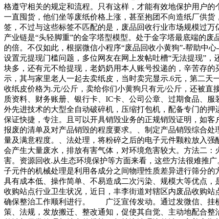
格遵守相关的规定和流程。只有这样，才能有效地保护用户的
一直囤货，他们坐等废纸价格上涨，甚至抱团不向造纸厂供货，
签，不过与这些标签不匹配的是，废品回收行业市场规模过万
产业链是“头轻脚重”的金字塔型模型。处于金字塔最底端的废
的倍。不仅如此，根据微信小程序“废品回收小黄狗”-帮助中
设置元提现门槛问题，多位网友在网上发帖吐槽“无法提现”，
块多，还有元不给提现，老奶奶用本人账号投递的，辛苦存的买
示，其与家里老人一起去卖纸皮，当时卖完显示.6元，第二天
收纸皮价格为.元/公斤，卖给你们小黄狗只有元/公斤，还被
质资料、财务账册、银行卡、IC卡、公司公章、过期食品、
外先进技术的大型全自动破碎机，压缩打包机，配备专门的押
保证快捷，专注。且可以开具销毁业务的正规销毁证明，如客
报废的清单及对产品销毁的程度要求。、制定产品销毁综合处
量及满意程度。、法处理，将粉碎之后的电子元件颗粒放入强酸
会产生大量废水，排放有害气体，对环境危害较大。方法二：火
害。资源回收.从生态环境保护等方面来看，这些方法很难推
子元件的机械处理是利用各成分之间物理性质差异进行筛分的方
具有成本低、操作简单、不易造成二次污染、规模大等优点，
收购站点行业卫生状况，近日，丰李街道对辖区内废品收购站
确保整治工作顺利进行。 广泛宣传发动。通过发微信、挂横
策、法规，发放搬迁、整改通知，促使其自觉、主动地配合整