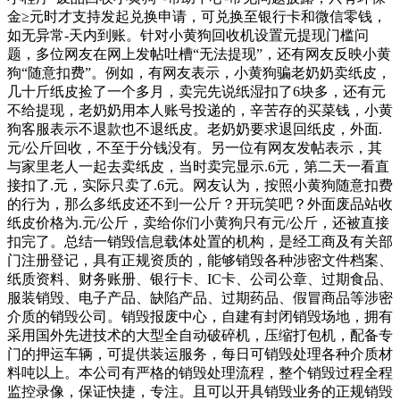
金≥元时才支持发起兑换申请，可兑换至银行卡和微信零钱，
如无异常-天内到账。针对小黄狗回收机设置元提现门槛问
题，多位网友在网上发帖吐槽“无法提现”，还有网友反映小黄
狗“随意扣费”。例如，有网友表示，小黄狗骗老奶奶卖纸皮，
几十斤纸皮捡了一个多月，卖完先说纸湿扣了6块多，还有元
不给提现，老奶奶用本人账号投递的，辛苦存的买菜钱，小黄
狗客服表示不退款也不退纸皮。老奶奶要求退回纸皮，外面.
元/公斤回收，不至于分钱没有。另一位有网友发帖表示，其
与家里老人一起去卖纸皮，当时卖完显示.6元，第二天一看直
接扣了.元，实际只卖了.6元。网友认为，按照小黄狗随意扣费
的行为，那么多纸皮还不到一公斤？开玩笑吧？外面废品站收
纸皮价格为.元/公斤，卖给你们小黄狗只有元/公斤，还被直接
扣完了。总结一销毁信息载体处置的机构，是经工商及有关部
门注册登记，具有正规资质的，能够销毁各种涉密文件档案、
纸质资料、财务账册、银行卡、IC卡、公司公章、过期食品、
服装销毁、电子产品、缺陷产品、过期药品、假冒商品等涉密
介质的销毁公司。销毁报废中心，自建有封闭销毁场地，拥有
采用国外先进技术的大型全自动破碎机，压缩打包机，配备专
门的押运车辆，可提供装运服务，每日可销毁处理各种介质材
料吨以上。本公司有严格的销毁处理流程，整个销毁过程全程
监控录像，保证快捷，专注。且可以开具销毁业务的正规销毁