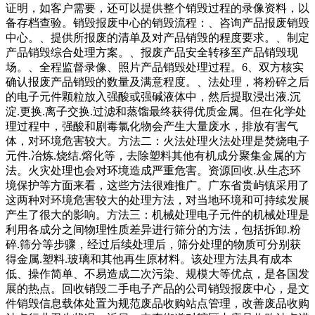
证明，如客户需要，还可以提供整个销毁过程的录像资料，以
备存档查验。销毁报废中心的销毁流程：、咨询产品报废销毁
中心。、提供所报废的清单及对产品销毁的程度要求。、制定
产品销毁综合处理方案。、报废产品安全转移至产品销毁现
场。、全程监督录像、照片产品销毁处理过程。6、双方核实
确认报废产品销毁的数量及满意程度。、法处理，将粉碎之后
的电子元件颗粒放入强酸或强碱液体中，然后提取浸出液.沉
淀.更换.离子交换.过滤和蒸馏最终获得优质金属。但在化学处
理过程中，强酸和剧毒氯化物会产生大量废水，排放有害气
体，对环境危害较大。方法二：火法处理火法处理是焚烧电子
元件.冶炼.烧结.熔化等，去除塑料其他有机成分聚集金属的方
法。火灾处理也会对环境造成严重危害。资源回收.从生态环
境保护等方面来看，这些方法很难推广。广东省贵屿镇采用了
这两种对环境危害较大的处理方法，对当地环境和可持续发展
产生了很大的影响。方法三：机械处理电子元件的机械处理是
利用各成分之间物理性质差异进行筛分的方法，包括拆卸.粉
碎.筛分等步骤，经过后续处理后，筛分处理的物质可分别获
得金属.塑料.玻璃和其他再生原材料。该处理方法具有成本
低、操作简单、不易造成二次污染、规模大等优点，是各国发
展的热点。回收销毁二手电子产品的公司销毁报废中心，是文
件销毁信息载体处置为规范废品收购站点管理，改善废品收购