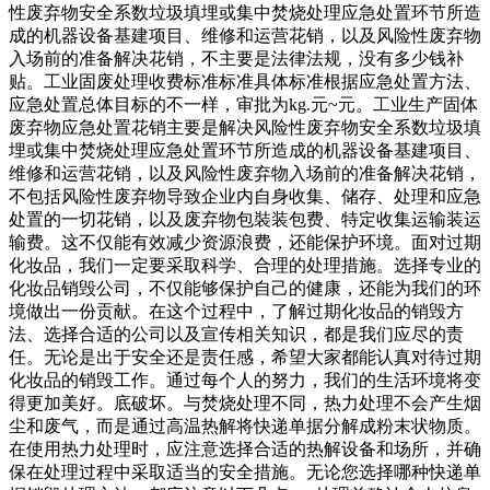
性废弃物安全系数垃圾填埋或集中焚烧处理应急处置环节所造
成的机器设备基建项目、维修和运营花销，以及风险性废弃物
入场前的准备解决花销，不主要是法律法规，没有多少钱补
贴。工业固废处理收费标准标准具体标准根据应急处置方法、
应急处置总体目标的不一样，审批为kg.元~元。工业生产固体
废弃物应急处置花销主要是解决风险性废弃物安全系数垃圾填
埋或集中焚烧处理应急处置环节所造成的机器设备基建项目、
维修和运营花销，以及风险性废弃物入场前的准备解决花销，
不包括风险性废弃物导致企业内自身收集、储存、处理和应急
处置的一切花销，以及废弃物包裝装包费、特定收集运输装运
输费。这不仅能有效减少资源浪费，还能保护环境。面对过期
化妆品，我们一定要采取科学、合理的处理措施。选择专业的
化妆品销毁公司，不仅能够保护自己的健康，还能为我们的环
境做出一份贡献。在这个过程中，了解过期化妆品的销毁方
法、选择合适的公司以及宣传相关知识，都是我们应尽的责
任。无论是出于安全还是责任感，希望大家都能认真对待过期
化妆品的销毁工作。通过每个人的努力，我们的生活环境将变
得更加美好。底破坏。与焚烧处理不同，热力处理不会产生烟
尘和废气，而是通过高温热解将快递单据分解成粉末状物质。
在使用热力处理时，应注意选择合适的热解设备和场所，并确
保在处理过程中采取适当的安全措施。无论您选择哪种快递单