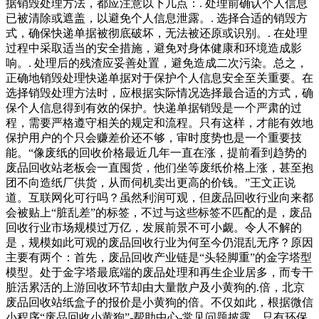
据销毁处理方法，都应注意以下几点：. 处理前确认个人信息
已被清除或遮盖，以避免个人信息泄露。. 选择合适的销毁方
式，确保快递单据被彻底破坏，无法被还原或识别。. 在处理
过程中采取适当的安全措施，避免对身体健康和环境造成影
响。. 处理后的残渣应妥善处置，避免造成二次污染。总之，
正确地销毁处理快递单据对于保护个人信息安全至关重要。在
选择销毁处理方法时，应根据实际情况选择最合适的方式，确
保个人信息得到有效的保护。快递单据销毁是一个严肃的过
程，需要严格遵守相关的规定和流程。只有这样，才能有效地
保护用户的个只会赚差价还不够，审时度势也是一个重要技
能。“像废纸的回收价格最近几年一直在涨，提前看到趋势的
废品回收站老板会一直囤货，他们坐等废纸价格上涨，甚至抱
团不向造纸厂供货，从而伺机卖出更高的价钱。”王文正说
道。互联网化可行吗？虽然利润可观，但废品回收行业向来都
会被贴上“脏乱差”的标签，不过与这些标签不匹配的是，废品
回收行业市场规模过万亿，发展前景不可小觑。令人不解的
是，规模如此可观的废品回收行业为何至今仍混乱无序？原因
主要有两个：首先，废品回收产业链是“头轻脚重”的金字塔型
模型。处于金字塔最底端的废品处理和再生企业居多，而专干
脏活累活的上游回收环节却由大量散户及小黄狗的.倍，北京
废品回收站纸盒子的报价是小黄狗的倍。不仅如此，根据微信
小程序“废品回收小黄狗”-帮助中心-常见问题披露，只有环保