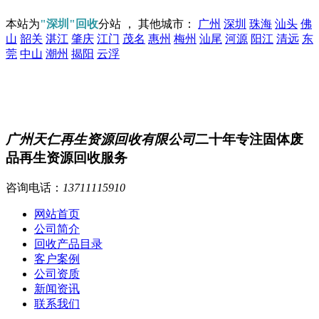
本站为
"深圳"回收
分站 ， 其他城市：
广州
深圳
珠海
汕头
佛
山
韶关
湛江
肇庆
江门
茂名
惠州
梅州
汕尾
河源
阳江
清远
东
莞
中山
潮州
揭阳
云浮
广州天仁再生资源回收有限公司
二十年专注固体废
品再生资源回收服务
咨询电话：
13711115910
网站首页
公司简介
回收产品目录
客户案例
公司资质
新闻资讯
联系我们