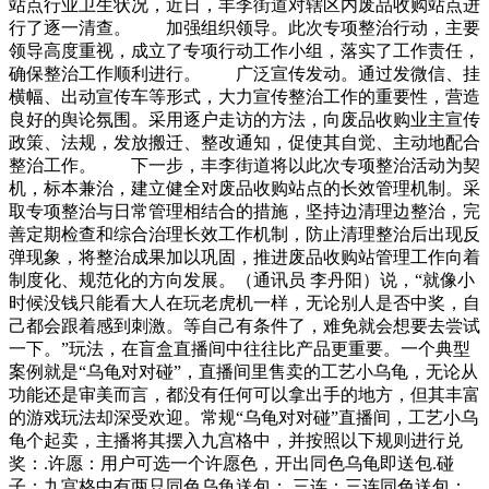
站点行业卫生状况，近日，丰李街道对辖区内废品收购站点进
行了逐一清查。 加强组织领导。此次专项整治行动，主要
领导高度重视，成立了专项行动工作小组，落实了工作责任，
确保整治工作顺利进行。 广泛宣传发动。通过发微信、挂
横幅、出动宣传车等形式，大力宣传整治工作的重要性，营造
良好的舆论氛围。采用逐户走访的方法，向废品收购业主宣传
政策、法规，发放搬迁、整改通知，促使其自觉、主动地配合
整治工作。 下一步，丰李街道将以此次专项整治活动为契
机，标本兼治，建立健全对废品收购站点的长效管理机制。采
取专项整治与日常管理相结合的措施，坚持边清理边整治，完
善定期检查和综合治理长效工作机制，防止清理整治后出现反
弹现象，将整治成果加以巩固，推进废品收购站管理工作向着
制度化、规范化的方向发展。（通讯员 李丹阳）说，“就像小
时候没钱只能看大人在玩老虎机一样，无论别人是否中奖，自
己都会跟着感到刺激。等自己有条件了，难免就会想要去尝试
一下。”玩法，在盲盒直播间中往往比产品更重要。一个典型
案例就是“乌龟对对碰”，直播间里售卖的工艺小乌龟，无论从
功能还是审美而言，都没有任何可以拿出手的地方，但其丰富
的游戏玩法却深受欢迎。常规“乌龟对对碰”直播间，工艺小乌
龟个起卖，主播将其摆入九宫格中，并按照以下规则进行兑
奖：.许愿：用户可选一个许愿色，开出同色乌龟即送包.碰
子：九宫格中有两只同色乌龟送包；.三连：三连同色送包；.