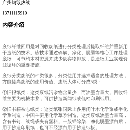
广州销毁热线
13711115910
内容介绍
废纸纤维回用是对回收废纸进行分类处理后提取纤维并重新用
于造纸的技术。该技术通过碎解、净化、脱墨等核心工序处理
废纸，可节约木材资源并减少废弃物排放，是造纸工业实现资
源循环的重要措施。
废纸分类废纸的种类很多，分类使用并选择适当的处理方法，
方能提高废纸的使用价值。废纸大体可分成5类：
①旧报纸类：这类废纸污杂物含量少，而油墨含量大。回收纤
维主要为机械木浆，可供抄造新闻纸或低档印刷纸用。
②旧书籍杂志纸类：这类纸张国际上多用阔叶木化学浆或半化
学浆制造，中国主要用化学草浆制造。这类废纸油墨含量高，
含有书钉、线绳或夹有塑料。一般经除染、净化脱墨漂白后，
用于抄造印刷纸，也可不经漂白用于抄造纸板。