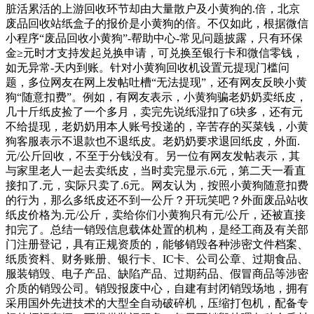
脏活累活的上游回收环节却由大量散户及小黄狗的.倍，北京
废品回收站纸盒子的报价是小黄狗的倍。不仅如此，根据微信
小程序“废品回收小黄狗”-帮助中心-常见问题披露，只有环保
金≥元时才支持发起兑换申请，可兑换至银行卡和微信零钱，
如无异常-天内到账。针对小黄狗回收机设置元提现门槛问
题，多位网友在网上发帖吐槽“无法提现”，还有网友反映小黄
狗“随意扣费”。例如，有网友表示，小黄狗骗老奶奶卖纸皮，
几十斤纸皮捡了一个多月，卖完先说纸湿扣了6块多，还有元
不给提现，老奶奶用本人账号投递的，辛苦存的买菜钱，小黄
狗客服表示不退款也不退纸皮。老奶奶要求退回纸皮，外面.
元/公斤回收，不至于分钱没有。另一位有网友发帖表示，其
与家里老人一起去卖纸皮，当时卖完显示.6元，第二天一看直
接扣了.元，实际只卖了.6元。网友认为，按照小黄狗随意扣费
的行为，那么多纸皮还不到一公斤？开玩笑吧？外面废品站收
纸皮价格为.元/公斤，卖给你们小黄狗只有元/公斤，还被直接
扣完了。总结一销毁信息载体处置的机构，是经工商及有关部
门注册登记，具有正规资质的，能够销毁各种涉密文件档案、
纸质资料、财务账册、银行卡、IC卡、公司公章、过期食品、
服装销毁、电子产品、缺陷产品、过期药品、假冒商品等涉密
介质的销毁公司。销毁报废中心，自建有封闭销毁场地，拥有
采用国外先进技术的大型全自动破碎机，压缩打包机，配备专