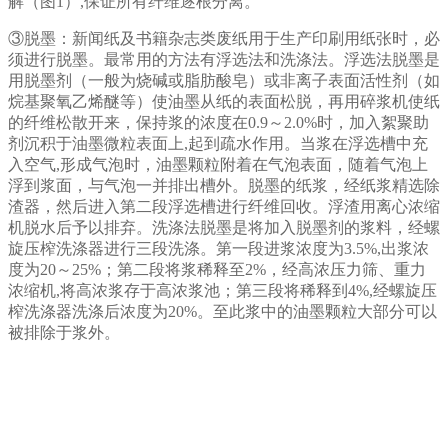
解（图1）,保证所有纤维逐根分离。
③脱墨：新闻纸及书籍杂志类废纸用于生产印刷用纸张时，必
须进行脱墨。最常用的方法有浮选法和洗涤法。浮选法脱墨是
用脱墨剂（一般为烧碱或脂肪酸皂）或非离子表面活性剂（如
烷基聚氧乙烯醚等）使油墨从纸的表面松脱，再用碎浆机使纸
的纤维松散开来，保持浆的浓度在0.9～2.0%时，加入絮聚助
剂沉积于油墨微粒表面上,起到疏水作用。当浆在浮选槽中充
入空气,形成气泡时，油墨颗粒附着在气泡表面，随着气泡上
浮到浆面，与气泡一并排出槽外。脱墨的纸浆，经纸浆精选除
渣器，然后进入第二段浮选槽进行纤维回收。浮渣用离心浓缩
机脱水后予以排弃。洗涤法脱墨是将加入脱墨剂的浆料，经螺
旋压榨洗涤器进行三段洗涤。第一段进浆浓度为3.5%,出浆浓
度为20～25%；第二段将浆稀释至2%，经高浓压力筛、重力
浓缩机,将高浓浆存于高浓浆池；第三段将稀释到4%,经螺旋压
榨洗涤器洗涤后浓度为20%。至此浆中的油墨颗粒大部分可以
被排除于浆外。