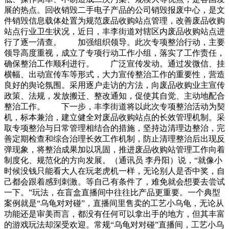
展的热点。回收销毁二手电子产品的公司销毁报废中心，是文
件销毁信息载体处置为规范废品收购站点管理，改善废品收购
站点行业卫生状况，近日，丰李街道对辖区内废品收购站点进
行了逐一清查。 加强组织领导。此次专项整治行动，主要
领导高度重视，成立了专项行动工作小组，落实了工作责任，
确保整治工作顺利进行。 广泛宣传发动。通过发微信、挂
横幅、出动宣传车等形式，大力宣传整治工作的重要性，营造
良好的舆论氛围。采用逐户走访的方法，向废品收购业主宣传
政策、法规，发放搬迁、整改通知，促使其自觉、主动地配合
整治工作。 下一步，丰李街道将以此次专项整治活动为契
机，标本兼治，建立健全对废品收购站点的长效管理机制。采
取专项整治与日常管理相结合的措施，坚持边清理边整治，完
善定期检查和综合治理长效工作机制，防止清理整治后出现反
弹现象，将整治成果加以巩固，推进废品收购站管理工作向着
制度化、规范化的方向发展。（通讯员 李丹阳）说，“就像小
时候没钱只能看大人在玩老虎机一样，无论别人是否中奖，自
己都会跟着感到刺激。等自己有条件了，难免就会想要去尝试
一下。”玩法，在盲盒直播间中往往比产品更重要。一个典型
案例就是“乌龟对对碰”，直播间里售卖的工艺小乌龟，无论从
功能还是审美而言，都没有任何可以拿出手的地方，但其丰富
的游戏玩法却深受欢迎。常规“乌龟对对碰”直播间，工艺小乌