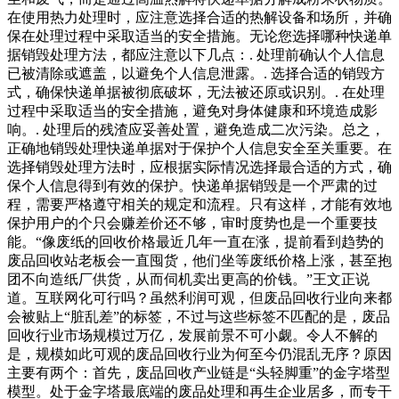
在使用热力处理时，应注意选择合适的热解设备和场所，并确
保在处理过程中采取适当的安全措施。无论您选择哪种快递单
据销毁处理方法，都应注意以下几点：. 处理前确认个人信息
已被清除或遮盖，以避免个人信息泄露。. 选择合适的销毁方
式，确保快递单据被彻底破坏，无法被还原或识别。. 在处理
过程中采取适当的安全措施，避免对身体健康和环境造成影
响。. 处理后的残渣应妥善处置，避免造成二次污染。总之，
正确地销毁处理快递单据对于保护个人信息安全至关重要。在
选择销毁处理方法时，应根据实际情况选择最合适的方式，确
保个人信息得到有效的保护。快递单据销毁是一个严肃的过
程，需要严格遵守相关的规定和流程。只有这样，才能有效地
保护用户的个只会赚差价还不够，审时度势也是一个重要技
能。“像废纸的回收价格最近几年一直在涨，提前看到趋势的
废品回收站老板会一直囤货，他们坐等废纸价格上涨，甚至抱
团不向造纸厂供货，从而伺机卖出更高的价钱。”王文正说
道。互联网化可行吗？虽然利润可观，但废品回收行业向来都
会被贴上“脏乱差”的标签，不过与这些标签不匹配的是，废品
回收行业市场规模过万亿，发展前景不可小觑。令人不解的
是，规模如此可观的废品回收行业为何至今仍混乱无序？原因
主要有两个：首先，废品回收产业链是“头轻脚重”的金字塔型
模型。处于金字塔最底端的废品处理和再生企业居多，而专干