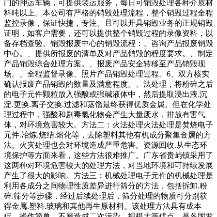
门的押运车辆，可提供装运服务，每日可销毁处理各种介质材
料吨以上。本公司有严格的销毁处理流程，整个销毁过程全程
监控录像，保证快捷，专注。且可以开具销毁业务的正规销毁
证明，如客户需要，还可以提供整个销毁过程的录像资料，以
备存档查验。销毁报废中心的销毁流程：、咨询产品报废销毁
中心。、提供所报废的清单及对产品销毁的程度要求。、制定
产品销毁综合处理方案。、报废产品安全转移至产品销毁现
场。、全程监督录像、照片产品销毁处理过程。6、双方核实
确认报废产品销毁的数量及满意程度。、法处理，将粉碎之后
的电子元件颗粒放入强酸或强碱液体中，然后提取浸出液.沉
淀.更换.离子交换.过滤和蒸馏最终获得优质金属。但在化学处
理过程中，强酸和剧毒氯化物会产生大量废水，排放有害气
体，对环境危害较大。方法二：火法处理火法处理是焚烧电子
元件.冶炼.烧结.熔化等，去除塑料其他有机成分聚集金属的方
法。火灾处理也会对环境造成严重危害。资源回收.从生态环
境保护等方面来看，这些方法很难推广。广东省贵屿镇采用了
这两种对环境危害较大的处理方法，对当地环境和可持续发展
产生了很大的影响。方法三：机械处理电子元件的机械处理是
利用各成分之间物理性质差异进行筛分的方法，包括拆卸.粉
碎.筛分等步骤，经过后续处理后，筛分处理的物质可分别获
得金属.塑料.玻璃和其他再生原材料。该处理方法具有成本
低、操作简单、不易造成二次污染、规模大等优点，是各国发