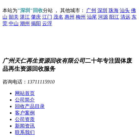
本站为
"深圳"回收
分站 ， 其他城市：
广州
深圳
珠海
汕头
佛
山
韶关
湛江
肇庆
江门
茂名
惠州
梅州
汕尾
河源
阳江
清远
东
莞
中山
潮州
揭阳
云浮
广州天仁再生资源回收有限公司
二十年专注固体废
品再生资源回收服务
咨询电话：
13711115910
网站首页
公司简介
回收产品目录
客户案例
公司资质
新闻资讯
联系我们