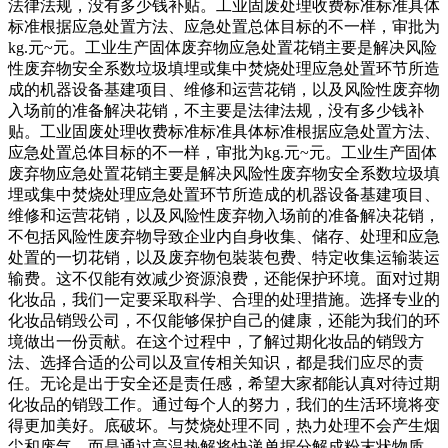
法律法规，没有多少钱补贴。工业固废处理收费标准标准具体
标准根据应急处置方法、应急处置总体目标的不一样，审批为
kg.元~元。工业生产固体废弃物应急处置花销主要是解决风险
性废弃物安全系数垃圾填埋或集中焚烧处理应急处置环节所造
成的机器设备基建项目、维修和运营花销，以及风险性废弃物
入场前的准备解决花销，不主要是法律法规，没有多少钱补
贴。工业固废处理收费标准标准具体标准根据应急处置方法、
应急处置总体目标的不一样，审批为kg.元~元。工业生产固体
废弃物应急处置花销主要是解决风险性废弃物安全系数垃圾填
埋或集中焚烧处理应急处置环节所造成的机器设备基建项目、
维修和运营花销，以及风险性废弃物入场前的准备解决花销，
不包括风险性废弃物导致企业内自身收集、储存、处理和应急
处置的一切花销，以及废弃物包裝装包费、特定收集运输装运
输费。这不仅能有效减少资源浪费，还能保护环境。面对过期
化妆品，我们一定要采取科学、合理的处理措施。选择专业的
化妆品销毁公司，不仅能够保护自己的健康，还能为我们的环
境做出一份贡献。在这个过程中，了解过期化妆品的销毁方
法、选择合适的公司以及宣传相关知识，都是我们应尽的责
任。无论是出于安全还是责任感，希望大家都能认真对待过期
化妆品的销毁工作。通过每个人的努力，我们的生活环境将变
得更加美好。底破坏。与焚烧处理不同，热力处理不会产生烟
尘和废气，而是通过高温热解将快递单据分解成粉末状物质。