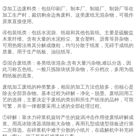
③加工边废料类：包括印刷厂、制本厂、制箱厂、制袋厂等在
加工生产时，裁切剩余边角废料。这类废纸无混杂物，可视作
原浆直接使用。
④包装纸类：包括水泥袋、纸箱和其他包装纸。主要是硫酸盐
木浆纤维。含有大量的水泥粉尘、复合塑料、沥青等异杂物，
可用热熔法将其分解成微粒，均匀分散于纸浆，无碍于成纸的
质量。用于生产纸板、油毡纸等。
⑤混合废纸类：各类纸张混杂,含有大量污杂物,难以分选，因
此习称五色纸。一般只拣除块状异杂物，不分档次，多用为低
档纸板的底浆。
废纸加工废纸的种类繁多，相应的加工方法也较多，但核心是
除去全部异杂物。基本过程为碎解－净化－脱墨。废纸回用工
艺的选择，主要决定于废纸的类别和所生产纸张的品种，可简
可繁，并非一律都要采用上述的全部处理过程。
①碎解：靠水力碎浆机旋转产生的旋涡冲击作用使废纸碎解成
浆。用高浓除渣器清除粗大杂物，再用孔型或缝型筛板进行第
二次筛选。在碎浆机中难于分散的小纸片，在疏解机中补充碎