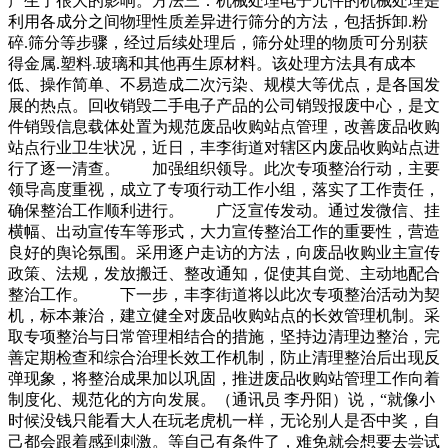
产生了很大的影响。方法三：机械处理电子元件的机械处理是
利用各成分之间物理性质差异进行筛分的方法，包括拆卸.粉
碎.筛分等步骤，经过后续处理后，筛分处理的物质可分别获
得金属.塑料.玻璃和其他再生原材料。该处理方法具有成本
低、操作简单、不易造成二次污染、规模大等优点，是各国发
展的热点。回收销毁二手电子产品的公司销毁报废中心，是文
件销毁信息载体处置为规范废品收购站点管理，改善废品收购
站点行业卫生状况，近日，丰李街道对辖区内废品收购站点进
行了逐一清查。 加强组织领导。此次专项整治行动，主要
领导高度重视，成立了专项行动工作小组，落实了工作责任，
确保整治工作顺利进行。 广泛宣传发动。通过发微信、挂
横幅、出动宣传车等形式，大力宣传整治工作的重要性，营造
良好的舆论氛围。采用逐户走访的方法，向废品收购业主宣传
政策、法规，发放搬迁、整改通知，促使其自觉、主动地配合
整治工作。 下一步，丰李街道将以此次专项整治活动为契
机，标本兼治，建立健全对废品收购站点的长效管理机制。采
取专项整治与日常管理相结合的措施，坚持边清理边整治，完
善定期检查和综合治理长效工作机制，防止清理整治后出现反
弹现象，将整治成果加以巩固，推进废品收购站管理工作向着
制度化、规范化的方向发展。（通讯员 李丹阳）说，“就像小
时候没钱只能看大人在玩老虎机一样，无论别人是否中奖，自
己都会跟着感到刺激。等自己有条件了，难免就会想要去尝试