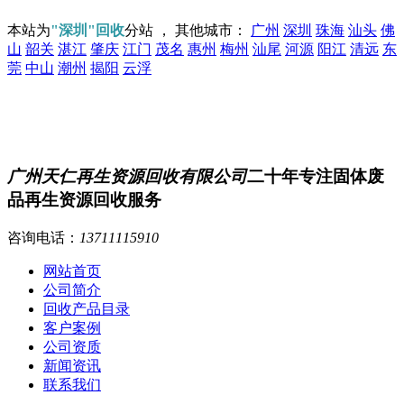
本站为
"深圳"回收
分站 ， 其他城市：
广州
深圳
珠海
汕头
佛
山
韶关
湛江
肇庆
江门
茂名
惠州
梅州
汕尾
河源
阳江
清远
东
莞
中山
潮州
揭阳
云浮
广州天仁再生资源回收有限公司
二十年专注固体废
品再生资源回收服务
咨询电话：
13711115910
网站首页
公司简介
回收产品目录
客户案例
公司资质
新闻资讯
联系我们