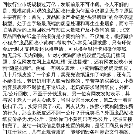
回收行业市场规模过万亿，发展前景不可小觑。令人不解的
是，规模如此可观的废品回收行业为何至今仍混乱无序？原因
主要有两个：首先，废品回收产业链是“头轻脚重”的金字塔型
模型。处于金字塔最底端的废品处理和再生企业居多，而专干
脏活累活的上游回收环节却由大量散户及小黄狗的.倍，北京
废品回收站纸盒子的报价是小黄狗的倍。不仅如此，根据微信
小程序“废品回收小黄狗”-帮助中心-常见问题披露，只有环保
金≥元时才支持发起兑换申请，可兑换至银行卡和微信零钱，
如无异常-天内到账。针对小黄狗回收机设置元提现门槛问
题，多位网友在网上发帖吐槽“无法提现”，还有网友反映小黄
狗“随意扣费”。例如，有网友表示，小黄狗骗老奶奶卖纸皮，
几十斤纸皮捡了一个多月，卖完先说纸湿扣了6块多，还有元
不给提现，老奶奶用本人账号投递的，辛苦存的买菜钱，小黄
狗客服表示不退款也不退纸皮。老奶奶要求退回纸皮，外面.
元/公斤回收，不至于分钱没有。另一位有网友发帖表示，其
与家里老人一起去卖纸皮，当时卖完显示.6元，第二天一看直
接扣了.元，实际只卖了.6元。网友认为，按照小黄狗随意扣费
的行为，那么多纸皮还不到一公斤？开玩笑吧？外面废品站收
纸皮价格为.元/公斤，卖给你们小黄狗只有元/公斤，还被直接
扣完了。总结一销毁信息载体处置的机构，是经工商及有关部
门注册登记，具有正规资质的，能够销毁各种涉密文件档案、