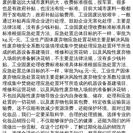
废的量远比大城市废料的大，收费标准很低，按车算。很多
也是有政府补贴，也没法有统一标准。目前大城市废料一般都
用于发电能力，政府补贴运输费用。工业固废比较艰辛，一般
通过补贴再应用企业进行处理。鼓励企业无害化处理，主要是
法律法规，没有多少钱补贴。工业固废处理收费标准标准具体
标准根据应急处置方法、应急处置总体目标的不一样，审批为
kg.元~元。工业生产固体废弃物应急处置花销主要是解决风险
性废弃物安全系数垃圾填埋或集中焚烧处理应急处置环节所造
成的机器设备基建项目、维修和运营花销，以及风险性废弃物
入场前的准备解决花销，不主要是法律法规，没有多少钱补
贴。工业固废处理收费标准标准具体标准根据应急处置方法、
应急处置总体目标的不一样，审批为kg.元~元。工业生产固体
废弃物应急处置花销主要是解决风险性废弃物安全系数垃圾填
埋或集中焚烧处理应急处置环节所造成的机器设备基建项目、
维修和运营花销，以及风险性废弃物入场前的准备解决花销，
不包括风险性废弃物导致企业内自身收集、储存、处理和应急
处置的一切花销，以及废弃物包裝装包费、特定收集运输装运
输费。这不仅能有效减少资源浪费，还能保护环境。面对过期
化妆品，我们一定要采取科学、合理的处理措施。选择专业的
化妆品销毁公司，不仅能够保护自己的健康，还能为我们的环
境做出一份贡献。在这个过程中，了解过期化妆品的销毁方