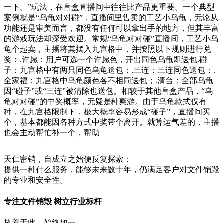
一下。”玩法，在盲盒直播间中往往比产品更重要。一个典型
案例就是“乌龟对对碰”，直播间里售卖的工艺小乌龟，无论从
功能还是审美而言，都没有任何可以拿出手的地方，但其丰富
的游戏玩法却深受欢迎。常规“乌龟对对碰”直播间，工艺小乌
龟个起卖，主播将其摆入九宫格中，并按照以下规则进行兑
奖：.许愿：用户可选一个许愿色，开出同色乌龟即送包.碰
子：九宫格中有两只同色乌龟送包；.三连：三连同色送包；.
全家福：九宫格中乌龟颜色各不相同送包；.清台：全部乌龟
因“碰子”或“三连”被清除也送包。相较于其他盲盒产品，“乌
龟对对碰”的中奖概率，无疑是种爽游。由于乌龟款式仅有
种，在九宫格限制下，极大概率容易形成“碰子”，直播间买
个，基本都能因各种方式中奖带个离开。就算运气差的，主播
也会主动帮忙补一个，帮助
天仁密销，自成立之始便反复探索：
提供一种什么服务，能够未来数十年，仍满足客户对文件销毁
的专业和安全性。
专注文件销毁 树立行业标杆
执着于此，始终如一