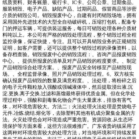
纸质资料、财务账册、银行卡、IC卡、公司公章、过期食品、
服装销毁、电子产品、缺陷产品、过期药品、假冒商品等涉密
介质的销毁公司。销毁报废中心，自建有封闭销毁场地，拥有
采用国外先进技术的大型全自动破碎机，压缩打包机，配备专
门的押运车辆，可提供装运服务，每日可销毁处理各种介质材
料吨以上。本公司有严格的销毁处理流程，整个销毁过程全程
监控录像，保证快捷，专注。且可以开具销毁业务的正规销毁
证明，如客户需要，还可以提供整个销毁过程的录像资料，以
备存档查验。销毁报废中心的销毁流程：、咨询产品报废销毁
中心。、提供所报废的清单及对产品销毁的程度要求。、制定
产品销毁综合处理方案。、报废产品安全转移至产品销毁现
场。、全程监督录像、照片产品销毁处理过程。6、双方核实
确认报废产品销毁的数量及满意程度。、法处理，将粉碎之后
的电子元件颗粒放入强酸或强碱液体中，然后提取浸出液.沉
淀.更换.离子交换.过滤和蒸馏最终获得优质金属。但在化学处
理过程中，强酸和剧毒氯化物会产生大量废水，排放有害气
体，对环境危害较大。方法二：火法处理火法处理是焚烧电子
元件.冶炼.烧结.熔化等，去除塑料其他有机成分聚集金属的方
法。火灾处理也会对环境造成严重危害。资源回收.从生态环
境保护等方面来看，这些方法很难推广。广东省贵屿镇采用了
这两种对环境危害较大的处理方法，对当地环境和可持续发展