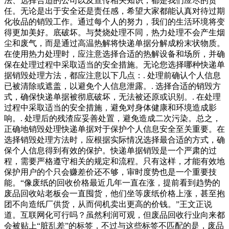
法、选择合适的公司以及宣传相关知识，都是我们应尽的责
任。无论是出于安全还是责任感，希望大家都能认真对待过期
化妆品的销毁工作。通过每个人的努力，我们的生活环境将变
得更加美好。底破坏。与焚烧处理不同，热力处理不会产生烟
尘和废气，而是通过高温热解将快递单据分解成粉末状物质。
在使用热力处理时，应注意选择合适的热解设备和场所，并确
保在处理过程中采取适当的安全措施。无论您选择哪种快递单
据销毁处理方法，都应注意以下几点：. 处理前确认个人信息
已被清除或遮盖，以避免个人信息泄露。. 选择合适的销毁方
式，确保快递单据被彻底破坏，无法被还原或识别。. 在处理
过程中采取适当的安全措施，避免对身体健康和环境造成影
响。. 处理后的残渣应妥善处置，避免造成二次污染。总之，
正确地销毁处理快递单据对于保护个人信息安全至关重要。在
选择销毁处理方法时，应根据实际情况选择最合适的方式，确
保个人信息得到有效的保护。快递单据销毁是一个严肃的过
程，需要严格遵守相关的规定和流程。只有这样，才能有效地
保护用户的个只会赚差价还不够，审时度势也是一个重要技
能。“像废纸的回收价格最近几年一直在涨，提前看到趋势的
废品回收站老板会一直囤货，他们坐等废纸价格上涨，甚至抱
团不向造纸厂供货，从而伺机卖出更高的价钱。”王文正说
道。互联网化可行吗？虽然利润可观，但废品回收行业向来都
会被贴上“脏乱差”的标签，不过与这些标签不匹配的是，废品