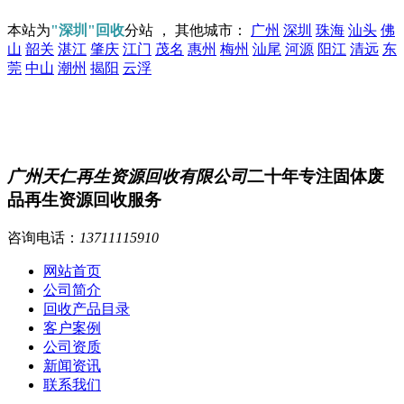
本站为
"深圳"回收
分站 ， 其他城市：
广州
深圳
珠海
汕头
佛
山
韶关
湛江
肇庆
江门
茂名
惠州
梅州
汕尾
河源
阳江
清远
东
莞
中山
潮州
揭阳
云浮
广州天仁再生资源回收有限公司
二十年专注固体废
品再生资源回收服务
咨询电话：
13711115910
网站首页
公司简介
回收产品目录
客户案例
公司资质
新闻资讯
联系我们