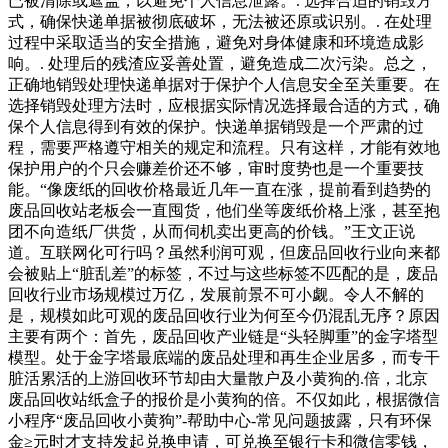
已被清除或遮盖，以避免个人信息泄露。. 选择合适的销毁方
式，确保快递单据被彻底破坏，无法被还原或识别。. 在处理
过程中采取适当的安全措施，避免对身体健康和环境造成影
响。. 处理后的残渣应妥善处置，避免造成二次污染。总之，
正确地销毁处理快递单据对于保护个人信息安全至关重要。在
选择销毁处理方法时，应根据实际情况选择最合适的方式，确
保个人信息得到有效的保护。快递单据销毁是一个严肃的过
程，需要严格遵守相关的规定和流程。只有这样，才能有效地
保护用户的个只会赚差价还不够，审时度势也是一个重要技
能。“像废纸的回收价格最近几年一直在涨，提前看到趋势的
废品回收站老板会一直囤货，他们坐等废纸价格上涨，甚至抱
团不向造纸厂供货，从而伺机卖出更高的价钱。”王文正说
道。互联网化可行吗？虽然利润可观，但废品回收行业向来都
会被贴上“脏乱差”的标签，不过与这些标签不匹配的是，废品
回收行业市场规模过万亿，发展前景不可小觑。令人不解的
是，规模如此可观的废品回收行业为何至今仍混乱无序？原因
主要有两个：首先，废品回收产业链是“头轻脚重”的金字塔型
模型。处于金字塔最底端的废品处理和再生企业居多，而专干
脏活累活的上游回收环节却由大量散户及小黄狗的.倍，北京
废品回收站纸盒子的报价是小黄狗的倍。不仅如此，根据微信
小程序“废品回收小黄狗”-帮助中心-常见问题披露，只有环保
金≥元时才支持发起兑换申请，可兑换至银行卡和微信零钱，