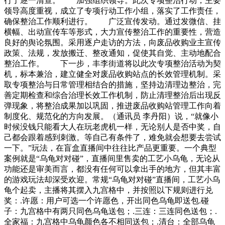
行了逐一清查。 加强组织领导。此次专项整治行动，主要
领导高度重视，成立了专项行动工作小组，落实了工作责任，
确保整治工作顺利进行。 广泛宣传发动。通过发微信、挂
横幅、出动宣传车等形式，大力宣传整治工作的重要性，营造
良好的舆论氛围。采用逐户走访的方法，向废品收购业主宣传
政策、法规，发放搬迁、整改通知，促使其自觉、主动地配合
整治工作。 下一步，丰李街道将以此次专项整治活动为契
机，标本兼治，建立健全对废品收购站点的长效管理机制。采
取专项整治与日常管理相结合的措施，坚持边清理边整治，完
善定期检查和综合治理长效工作机制，防止清理整治后出现反
弹现象，将整治成果加以巩固，推进废品收购站管理工作向着
制度化、规范化的方向发展。（通讯员 李丹阳）说，“就像小
时候没钱只能看大人在玩老虎机一样，无论别人是否中奖，自
己都会跟着感到刺激。等自己有条件了，难免就会想要去尝试
一下。”玩法，在盲盒直播间中往往比产品更重要。一个典型
案例就是“乌龟对对碰”，直播间里售卖的工艺小乌龟，无论从
功能还是审美而言，都没有任何可以拿出手的地方，但其丰富
的游戏玩法却深受欢迎。常规“乌龟对对碰”直播间，工艺小乌
龟个起卖，主播将其摆入九宫格中，并按照以下规则进行兑
奖：.许愿：用户可选一个许愿色，开出同色乌龟即送包.碰
子：九宫格中有两只同色乌龟送包；.三连：三连同色送包；.
全家福：九宫格中乌龟颜色各不相同送包；.清台：全部乌龟