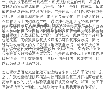
一、物质状态检查 外观检查：直接观察硬盘的外观，看是否
有显著的物理破坏痕迹，如开裂、冲孔、分割、粉碎等。这些
痕迹是硬盘被物理销毁的证据。若是硬盘已通过物理粉碎或分
割处理，其重量和质感很可能会有显著变化。由于硬盘的数据
存储在盘片上的磁体涂层中，通过冲孔破坏盘片的物理结构，
二、数据修复尝试 使用专业的数据恢复工具对硬盘进行扫
或直接碾碎硬盘总体结构被完全破坏，包括盘片、磁头、线路
描。若是软件找不到任何的可恢复的文件和分区，那可以初步
板等关键部件，使硬盘不能拼奏完整结构。物理方法是比较稳
判断硬盘中的数据已彻底销毁。但请注意，此刻硬盘本身可能
妥的方法。
也是完整，高级数据修复技术可能仍可恢复部分数据。因此通
过消磁或者写入的方式处理来销毁硬盘数据，对比直接粉碎，
三、综合评估 结合物质状态和数据修复尝试：综合分析物质
这种方法或许不可控因素居多。
状态检查和数据修复尝试结果。若是硬盘在外观上有明显物理
破坏痕迹，并且数据恢复工具找不到任何的可恢复数据，那可
以认为硬盘已彻底销毁。
验证硬盘是否被完全销毁可能应结合多种方法和手段评估。总
之，外观检查物理破坏痕迹与使用数据恢复工具扫描两者都是
简单且有效的办法来检验硬盘是否被完全销毁。然而，为了保
障验证结果的准确性，也建议与专业的机构开展合作评估。