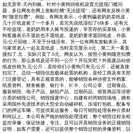
如无异常-天内到账。针对小黄狗回收机设置元提现门槛问
题，多位网友在网上发帖吐槽“无法提现”，还有网友反映小黄
狗“随意扣费”。例如，有网友表示，小黄狗骗老奶奶卖纸皮，
几十斤纸皮捡了一个多月，卖完先说纸湿扣了6块多，还有元
不给提现，老奶奶用本人账号投递的，辛苦存的买菜钱，小黄
狗客服表示不退款也不退纸皮。老奶奶要求退回纸皮，外面.
元/公斤回收，不至于分钱没有。另一位有网友发帖表示，其
与家里老人一起去卖纸皮，当时卖完显示.6元，第二天一看直
接扣了.元，实际只卖了.6元。网友认为，按照小黄狗随意扣费
的行为，那么多纸皮还不到一公斤？开玩笑吧？外面废品站收
纸皮价格为.元/公斤，卖给你们小黄狗只有元/公斤，还被直接
扣完了。总结一销毁信息载体处置的机构，是经工商及有关部
门注册登记，具有正规资质的，能够销毁各种涉密文件档案、
纸质资料、财务账册、银行卡、IC卡、公司公章、过期食品、
服装销毁、电子产品、缺陷产品、过期药品、假冒商品等涉密
介质的销毁公司。销毁报废中心，自建有封闭销毁场地，拥有
采用国外先进技术的大型全自动破碎机，压缩打包机，配备专
门的押运车辆，可提供装运服务，每日可销毁处理各种介质材
料吨以上。本公司有严格的销毁处理流程，整个销毁过程全程
监控录像，保证快捷，专注。且可以开具销毁业务的正规销毁
证明，如客户需要，还可以提供整个销毁过程的录像资料，以