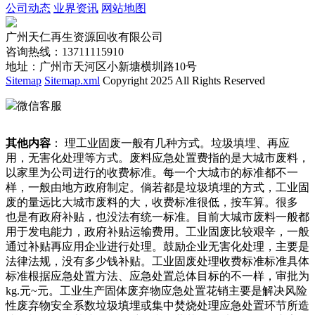
公司动态
业界资讯
网站地图
广州天仁再生资源回收有限公司
咨询热线：13711115910
地址：广州市天河区小新塘横圳路10号
Sitemap
Sitemap.xml
Copyright 2025 All Rights Reserved
微信客服
其他内容
： 理工业固废一般有几种方式。垃圾填埋、再应
用，无害化处理等方式。废料应急处置费指的是大城市废料，
以家里为公司进行的收费标准。每一个大城市的标准都不一
样，一般由地方政府制定。倘若都是垃圾填埋的方式，工业固
废的量远比大城市废料的大，收费标准很低，按车算。很多
也是有政府补贴，也没法有统一标准。目前大城市废料一般都
用于发电能力，政府补贴运输费用。工业固废比较艰辛，一般
通过补贴再应用企业进行处理。鼓励企业无害化处理，主要是
法律法规，没有多少钱补贴。工业固废处理收费标准标准具体
标准根据应急处置方法、应急处置总体目标的不一样，审批为
kg.元~元。工业生产固体废弃物应急处置花销主要是解决风险
性废弃物安全系数垃圾填埋或集中焚烧处理应急处置环节所造