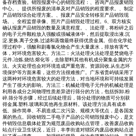
备存档查验。销毁报废中心的销毁流程：、咨询产品报废销毁
中心。、提供所报废的清单及对产品销毁的程度要求。、制定
产品销毁综合处理方案。、报废产品安全转移至产品销毁现
场。、全程监督录像、照片产品销毁处理过程。6、双方核实
确认报废产品销毁的数量及满意程度。、法处理，将粉碎之后
的电子元件颗粒放入强酸或强碱液体中，然后提取浸出液.沉
淀.更换.离子交换.过滤和蒸馏最终获得优质金属。但在化学处
理过程中，强酸和剧毒氯化物会产生大量废水，排放有害气
体，对环境危害较大。方法二：火法处理火法处理是焚烧电子
元件.冶炼.烧结.熔化等，去除塑料其他有机成分聚集金属的方
法。火灾处理也会对环境造成严重危害。资源回收.从生态环
境保护等方面来看，这些方法很难推广。广东省贵屿镇采用了
这两种对环境危害较大的处理方法，对当地环境和可持续发展
产生了很大的影响。方法三：机械处理电子元件的机械处理是
利用各成分之间物理性质差异进行筛分的方法，包括拆卸.粉
碎.筛分等步骤，经过后续处理后，筛分处理的物质可分别获
得金属.塑料.玻璃和其他再生原材料。该处理方法具有成本
低、操作简单、不易造成二次污染、规模大等优点，是各国发
展的热点。回收销毁二手电子产品的公司销毁报废中心，是文
件销毁信息载体处置为规范废品收购站点管理，改善废品收购
站点行业卫生状况，近日，丰李街道对辖区内废品收购站点进