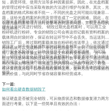
短，易受环境、使用方法等多种因素损坏。因此，在光盘档案
的管理过程中应当采取有效的方法进行维护与保养。其次，光
盘档案的格式和标准不统一，不同的光盘之间可能出现兼容问
题，这给光盘档案的利用及管理造成了一定的困难。因此，在
过期光盘档案处理方法可以根据实际情况选择。一种常见的处
创建光盘档案管理方法时需要考虑到这类问题，并制定合理的
理方法是对其进行销毁。 销毁过期光盘档案时，可以用工业
规范标准。
粉碎机进行粉碎。专业的销毁公司会将这些记载有资料档案的
载体用自封袋封存，保证在转运环节中不会丢失。当运送到达
销毁工厂后，将过期档案载体放在粉碎机传送带上，依次通过
需注意，对于包含敏感数据的过期光盘档案，在进行处理前要
粉碎机就可以完成粉碎。全过程包括提货、密封、转运到销
进行安全风险评估，以确保信息不会泄露或被滥用。与此同
毁，都是全程录像监控，以保证文件材料安全销毁。 另一种
时，销毁或信息化处理过期光盘档案时，需要遵守相关法律法
处理方法是对有用的过期光盘档案进行数字化处理。通过扫描
规和规定，确保操作的合法性和合规性。以上内容仅供参考，
和OCR识别等技术，将光盘上的内容转化为数字格式，存储
建议咨询专业档案机构及相关领域专家，获取更具体的建议与
在计算机或云端，以便后续检索和运用。这种方法可以保留档
指导。
案的价值，与此同时节省存储容量和经营成本。
下一篇:
如何看出硬盘数据销毁了
验证硬盘是否被完全销毁，可从物质状态和数据修复潜力两方
面进行考量。以下是一些简单且有效的办法：