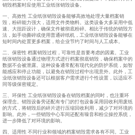
销毁档案时应使用工业纸张销毁设备。
一、高效性 工业纸张销毁设备能够高效地处理大量档案销
毁，粉碎能力强大，适用文件类物料。这类设备大多采用中低
速、大扭距设计，确保文件被彻底粉碎。相比于传统的销毁方
法，如手动撕碎或使用普通碎纸机，工业纸张销毁设备能够在
短时间内处置更多档案，给企业节约了时间与人工成本。
二、保密性 档案销毁过程，可靠性是首要考虑的因素。工业
纸张销毁设备通过物理方式进行档案彻底销毁，确保档案中的
数据不会被泄露。这种设备通常配有现代化的防护系统，如智
能感应和停止功能，以避免在销毁过程中出现意外。此外，工
业纸张销毁设备还可以根据客户需求进行个性设置，以适应不
同等级保密规定。
三、环保性 工业纸张销毁设备在销毁档案的同时，也注重环
保理念。销毁设备旁还配有专门的打包设备采用回收利用废纸
的方式，将销毁后的碎片进行压缩回收利用，减少了对环境的
影响。此外，一些销毁中心车间还配有噪音和粉尘操控系统，
进一步降低了对环境的影响。
四、适用性 不同行业和领域的档案销毁需求各有不同。工业