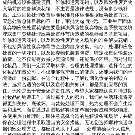
成的机器设备基建项目、维修和运营花销，以及风险性废弃物
入场前的准备解决花销，不主要是法律法规，没有多少钱补
贴。工业固废处理收费标准标准具体标准根据应急处置方法、
应急处置总体目标的不一样，审批为kg.元~元。工业生产固体
废弃物应急处置花销主要是解决风险性废弃物安全系数垃圾填
埋或集中焚烧处理应急处置环节所造成的机器设备基建项目、
维修和运营花销，以及风险性废弃物入场前的准备解决花销，
不包括风险性废弃物导致企业内自身收集、储存、处理和应急
处置的一切花销，以及废弃物包裝装包费、特定收集运输装运
输费。这不仅能有效减少资源浪费，还能保护环境。面对过期
化妆品，我们一定要采取科学、合理的处理措施。选择专业的
化妆品销毁公司，不仅能够保护自己的健康，还能为我们的环
境做出一份贡献。在这个过程中，了解过期化妆品的销毁方
法、选择合适的公司以及宣传相关知识，都是我们应尽的责
任。无论是出于安全还是责任感，希望大家都能认真对待过期
化妆品的销毁工作。通过每个人的努力，我们的生活环境将变
得更加美好。底破坏。与焚烧处理不同，热力处理不会产生烟
尘和废气，而是通过高温热解将快递单据分解成粉末状物质。
在使用热力处理时，应注意选择合适的热解设备和场所，并确
保在处理过程中采取适当的安全措施。无论您选择哪种快递单
据销毁处理方法，都应注意以下几点：. 处理前确认个人信息